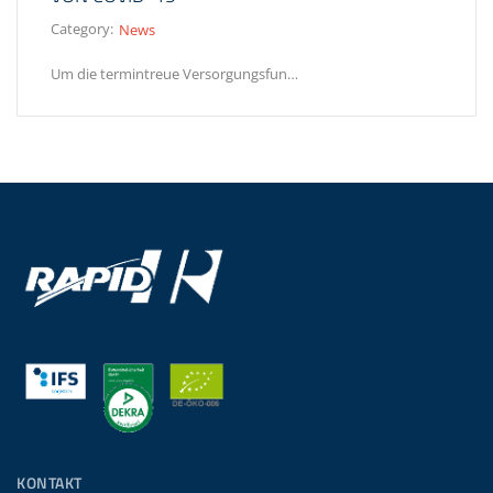
Category:
News
Um die termintreue Versorgungsfun…
KONTAKT