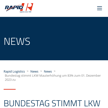
NEWS
>
>
>
Rapid Logistics
News
News
Bundestag stimmt LKW Mauterhöhung um 83% zum 01. Dezember
2023 zu
BUNDESTAG STIMMT LKW