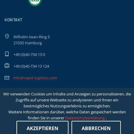
KONTAKT
Wilhelm-Iwan-Ring 5
21035 Hamburg
+49 (0)40-734 13 0
+49 (0)40-734 13 124
info@rapid-logistics.com
Wir verwenden Cookies um Inhalte und Anzeigen zu personalisieren, die
Zugriffe auf unsere Webseite zu analysieren und Ihnen ein
bestmögliches Nutzungserlebnis zu ermöglichen.
Weitere Informationen darüber, welche Daten gespeichert werden
finden Sie in unserer
Datenschutzerklärung
.
Copyright Rapid Int. Spedition GmbH & Co. KG |
Impressum
|
Datenschutzerklärung
|
AKZEPTIEREN
ABBRECHEN