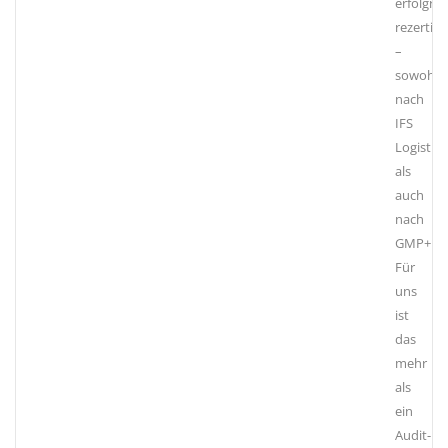
erfolgrei
rezertifiz
–
sowohl
nach
IFS
Logistics
als
auch
nach
GMP+.
Für
uns
ist
das
mehr
als
ein
Audit-