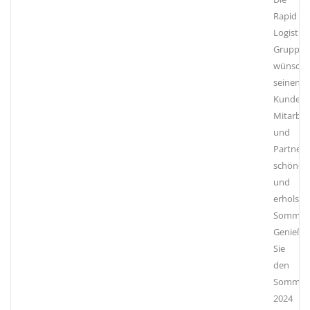
Rapid
Logistics
Gruppe
wünscht
seinen
Kunden,
Mitarbei
und
Partnern
schöne
und
erholsa
Sommerf
Genieße
Sie
den
Sommer
2024