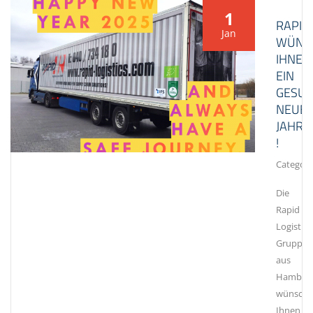
1
RAPID
Jan
WÜNS
IHNEN
EIN
GESU
NEUE
JAHR
!
Category
Die
Rapid
Logistics
Gruppe
aus
Hambur
wünscht
Ihnen