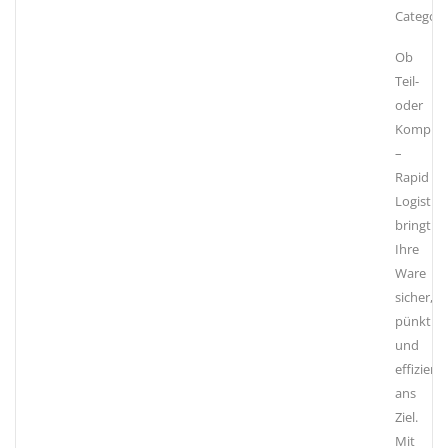
Category
Ob
Teil-
oder
Komplet
–
Rapid
Logistics
bringt
Ihre
Ware
sicher,
pünktlic
und
effizient
ans
Ziel.
Mit