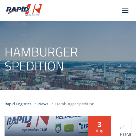
HAMBURGER
SPEDITION
>
>
Rapid Logistics
News
Hamburger Spedition
3
✅
Aug
ERNE