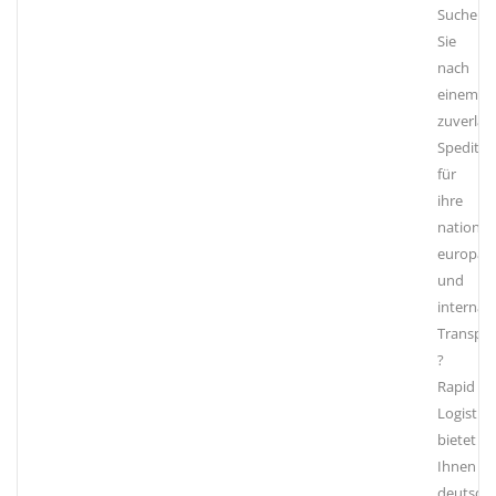
Suchen
Sie
nach
einem
zuverläs
Spediteu
für
ihre
national
europaw
und
internat
Transpor
?
Rapid
Logistics
bietet
Ihnen
deutschl