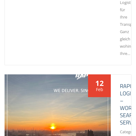
Logistik
für
Ihre
Transpor
Ganz
gleich
wohin
Ihre…
12
RAPID
Feb
LOGIST
–
WORL
SEAFR
SERVI
Category