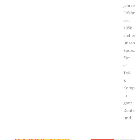
jahrzehn
Erfahrun
seit
1958
stehen
unsere
Spezialis
für:
✅
Teil-
&
Komplet
in
ganz
Deutsch
und…