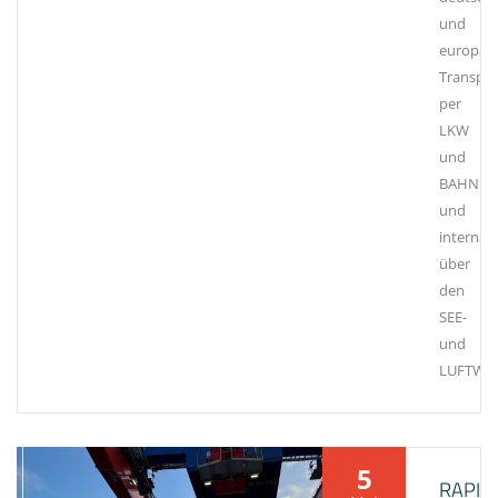
und
europaw
Transpo
per
LKW
und
BAHN
und
internat
über
den
SEE-
und
LUFTWE
5
RAPID