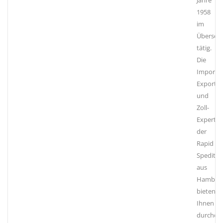
Jahre
1958
im
Überseeg
tätig.
Die
Import-,
Export-
und
Zoll-
Experte
der
Rapid
Speditio
aus
Hambur
bieten
Ihnen
durchda