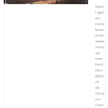
Rapid
Logistics
aus
Hambur
bietet
Ihnen
weltweit
Transpo
aus
einer
Hand.
Ganz
gleich,
ob
Sie
Transpor
von
China