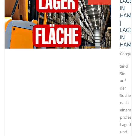
LAGER
IN
HAMB
|
LAGER
IN
HAMB
Category
Sind
Sie
auf
der
Suche
nach
einem
professi
Lagerhal
und