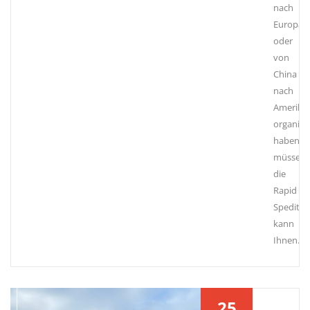
nach
Europa
oder
von
China
nach
Amerika
organisie
haben
müssen,
die
Rapid
Speditio
kann
Ihnen…
25