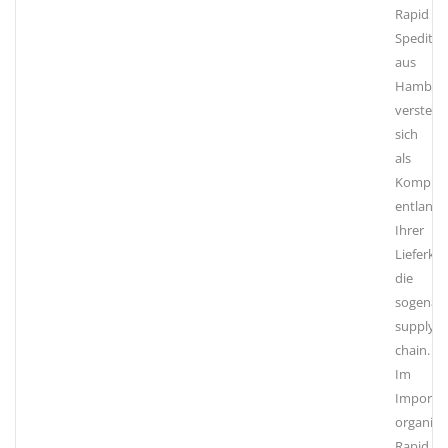
Rapid
Speditio
aus
Hambur
versteht
sich
als
Komplett
entlang
Ihrer
Lieferket
die
sogenan
supply
chain.
Im
Import
organisie
Rapid