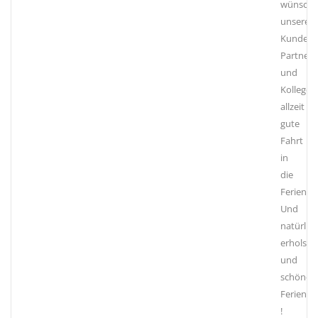
wünsch
unseren
Kunden,
Partnern
und
Kollegen
allzeit
gute
Fahrt
in
die
Ferien.
Und
natürlich
erholsa
und
schöne
Ferien
!