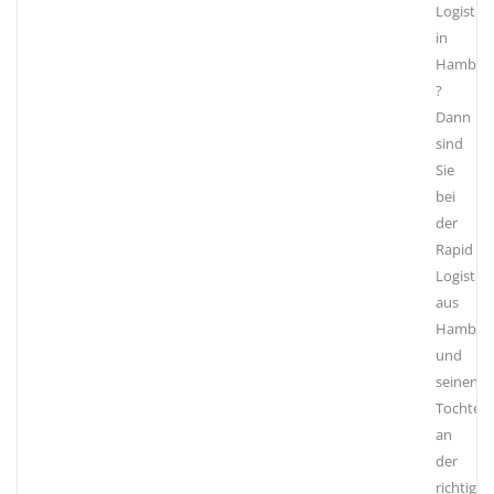
Logistikd
in
Hambur
?
Dann
sind
Sie
bei
der
Rapid
Logistics
aus
Hambur
und
seinen
Tochter
an
der
richtige