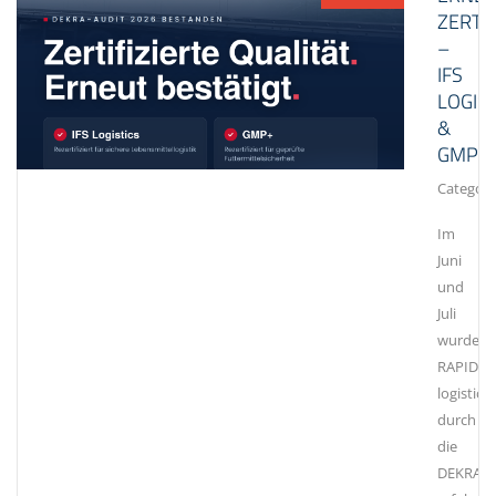
ZERTIF
–
IFS
LOGIST
&
GMP+
Category
Im
Juni
und
Juli
wurde
RAPID
logistics
durch
die
DEKRA