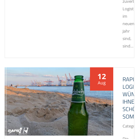
zuverläs
Logistik
im
neuen
Jahr
sind,
sind…
12
RAPID
Aug
LOGIST
WÜNS
IHNEN
SCHÖ
SOMME
Category
Die