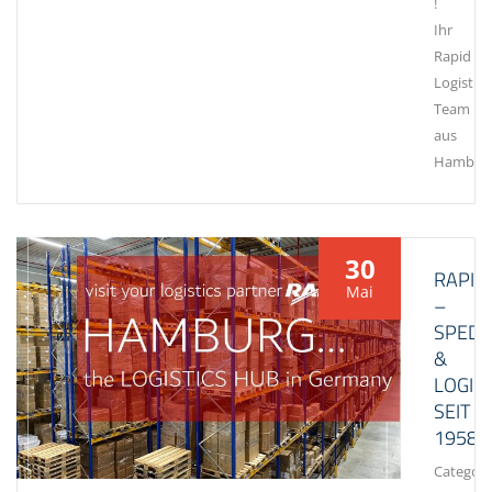
!
Ihr
Rapid
Logistics
Team
aus
Hambur
30
RAPID
Mai
–
SPEDI
&
LOGIST
SEIT
1958
Category