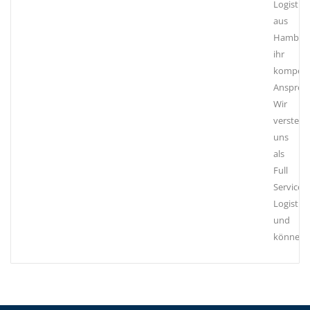
Logistik
aus
Hambur
ihr
kompete
Ansprech
Wir
versteh
uns
als
Full
Service
Logistikd
und
können