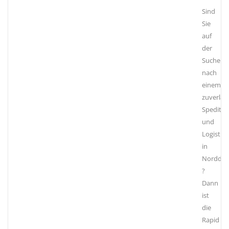
Sind
Sie
auf
der
Suche
nach
einem
zuverläs
Speditio
und
Logisti
in
Norddeu
?
Dann
ist
die
Rapid