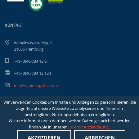
KONTAKT
Wilhelm-Iwan-Ring 5
21035 Hamburg
+49 (0)40-734 13 0
+49 (0)40-734 13 124
info@rapid-logistics.com
Wir verwenden Cookies um Inhalte und Anzeigen zu personalisieren, die
Zugriffe auf unsere Webseite zu analysieren und Ihnen ein
bestmögliches Nutzungserlebnis zu ermöglichen.
Weitere Informationen darüber, welche Daten gespeichert werden
finden Sie in unserer
Datenschutzerklärung
.
Copyright Rapid Int. Spedition GmbH & Co. KG |
Impressum
|
Datenschutzerklärung
|
AKZEPTIEREN
ABBRECHEN