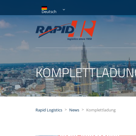
Deutsch
KOMPLETTLADUN
>
>
Rapid Logistics
News
Komplettladung