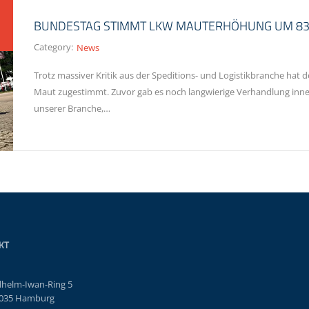
BUNDESTAG STIMMT LKW MAUTERHÖHUNG UM 83%
Category:
News
Trotz massiver Kritik aus der Speditions- und Logistikbranche hat
Maut zugestimmt. Zuvor gab es noch langwierige Verhandlung inne
unserer Branche,…
KT
lhelm-Iwan-Ring 5
035 Hamburg